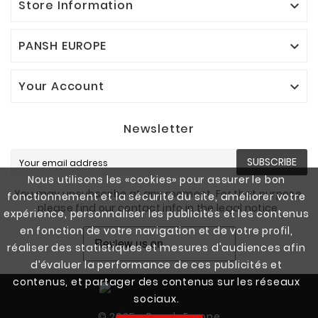
Store Information

PANSH EUROPE

Your Account

Newsletter
SUBSCRIBE
Nous utilisons les «cookies» pour assurer le bon
You may unsubscribe at any moment. For that purpose,
fonctionnement et la sécurité du site, améliorer votre
please find our contact info in the legal notice.
expérience, personnaliser les publicités et les contenus
en fonction de votre navigation et de votre profil,
réaliser des statistiques et mesures d'audiences afin
d’évaluer la performance de ces publicités et
contenus, et partager des contenus sur les réseaux
sociaux.
© 2025 - Pansh Europe