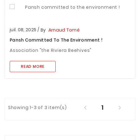
juil. 08, 2025
/
By
Arnaud Tomé
Pansh Committed To The Environment !
Association "the Riviera Beehives"
READ MORE
1


Showing 1-3 of 3 item(s)