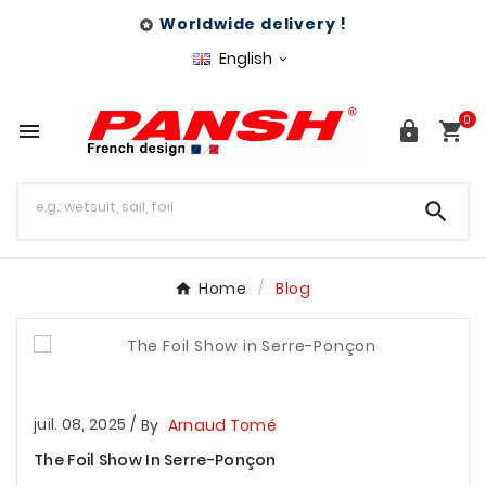
Worldwide delivery !

English

0




Home
Blog
juil. 08, 2025
/
By
Arnaud Tomé
The Foil Show In Serre-Ponçon