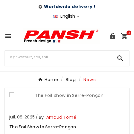
Worldwide delivery !

English

0




Home
Blog
News
juil. 08, 2025
/
By
Arnaud Tomé
The Foil Show In Serre-Ponçon