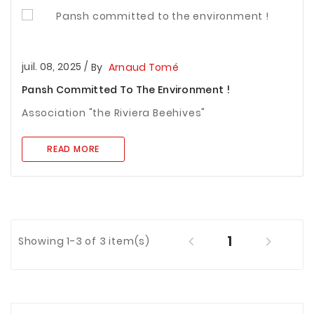
juil. 08, 2025
/
By
Arnaud Tomé
Pansh Committed To The Environment !
Association "the Riviera Beehives"
READ MORE
1


Showing 1-3 of 3 item(s)