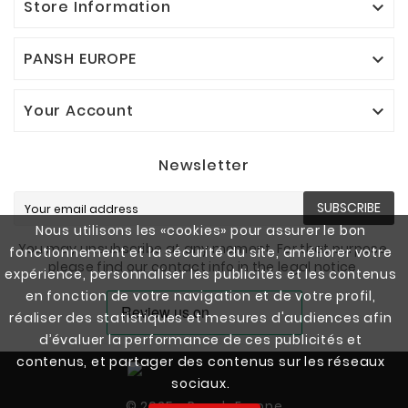
Store Information

PANSH EUROPE

Your Account

Newsletter
SUBSCRIBE
Nous utilisons les «cookies» pour assurer le bon
You may unsubscribe at any moment. For that purpose,
fonctionnement et la sécurité du site, améliorer votre
please find our contact info in the legal notice.
expérience, personnaliser les publicités et les contenus
en fonction de votre navigation et de votre profil,
réaliser des statistiques et mesures d'audiences afin
d’évaluer la performance de ces publicités et
contenus, et partager des contenus sur les réseaux
sociaux.
© 2025 - Pansh Europe